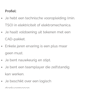
Profiel:
Je hebt een technische vooropleiding (min.
TSO) in elektriciteit of elektromechanica.
Je haalt voldoening uit tekenen met een
CAD-pakket.
Enkele jaren ervaring is een plus maar
geen must.
Je bent nauwkeurig en stipt.
Je bent een teamplayer die zelfstandig
kan werken.
Je beschikt over een logisch
denkvermogen.
Je beheerst een basiskennis van Word en
Excell van Microsoft.
Je hebt een rijbewijs en beschikt over een